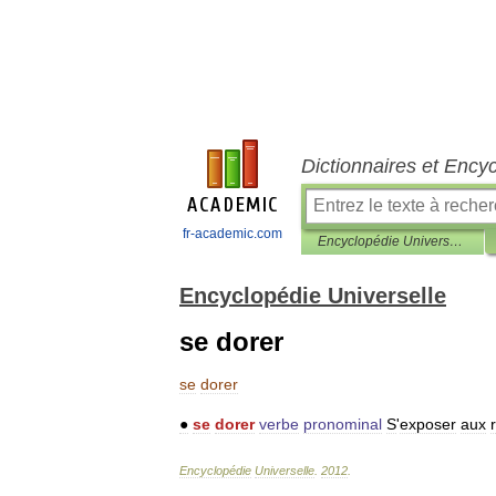
Dictionnaires et Ency
fr-academic.com
Encyclopédie Universelle
Encyclopédie Universelle
se dorer
se
dorer
●
se
dorer
verbe
pronominal
S
'
exposer
aux
Encyclopédie
Universelle
.
2012
.