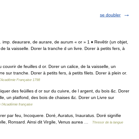
se doubler
at. imp. deaurare, de aurare, de aurum « or » 1 ♦ Revêtir (un objet,
 la vaisselle. Dorer la tranche d un livre. Dorer à petits fers, à
uvrir de feuilles d or. Dorer un calice, de la vaisselle, un
e sur tranche. Dorer à petits fers, à petits filets. Dorer à plein or.
 l'Académie Française 1798
quer des feüilles d or sur du cuivre, de l argent, du bois &c. Dorer
lle, un platfond, des bois de chaises &c. Dorer un Livre sur
e l'Académie française
r par feu, Incoquere. Doré, Auratus, Inauratus. Doré signifie
elle, Ronsard. Ainsi dit Virgile, Venus aurea …
Thresor de la langue