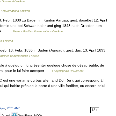
's Universal-Lexikon
Konversations-Lexikon
. Febr. 1830 zu Baden im Kanton Aargau, gest. daselbst 12. April
ademie und bei Schwanthaler und ging 1848 nach Dresden, um
hnels… …
Meyers Großes Konversations-Lexikon
ns-Lexikon
geb. 13. Febr. 1830 in Baden (Aargau), gest. das. 13. April 1893,
…
Kleines Konversations-Lexikon
ule à quelqu un lui présenter quelque chose de désagréable, de
rs, pour le lui faire accepter …
Encyclopédie Universelle
 est une variante du bas allemand Dohr(er), qui correspond à l
 qui habite près de la porte d une ville fortifiée, ou encore celui
ique
,
RÉCLAME
18+
Drupal,
WordPress, MODx.