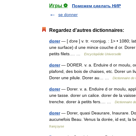
Игры ⚽
Поможем сделать НИР
se donner
Regardez d'autres dictionnaires:
dorer
— [ dɔre ] v. tr. <conjug. : 1> • 1080; l
une surface) d une mince couche d or. Dorer de
petits filets.… …
Encyclopédie Universelle
dorer
— DORER. v. a. Enduire d or moulu, ou co
plafond, des bois de chaises, etc. Dorer un livr
Dorer une pilule. Dorer au… …
Dictionnaire de
dorer
— Dorer. v. a. Enduire d or moulu, appli
une tasse. dorer un calice. dorer de la vaisse
trenche. dorer à petits fers.… …
Dictionnaire d
dorer
— Dorer, quasi Deaurare, Inaurare. Dore
aucunefois Beau. Venus la dorée, id est, la b
françoyse