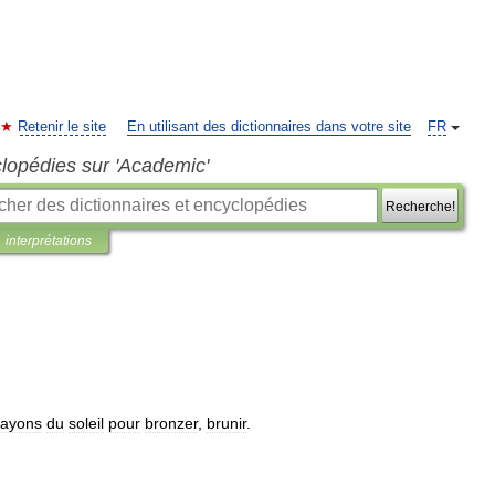
Retenir le site
En utilisant des dictionnaires dans votre site
FR
clopédies sur 'Academic'
Recherche!
interprétations
rayons
du
soleil
pour
bronzer
,
brunir
.