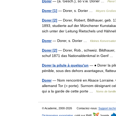
Dorer
— (a. Gesch.), so v.w. Dorier …
Pierer
Dorer [1]
— Dorer, s. Dorier …
Meyers Großes 
Dorer [2]
— Dorer, Robert, Bildhauer, geb. 13
1893, studierte auf der Münchener Kunstak
sich unter der Leitung Rietschels und Hä
Dorer
— Dorer, s. Dorier …
Kleines Konversatio
Dorer [2]
— Dorer, Rob., schweiz. Bildhauer, 
schuf 1871 das Nationaldenkmal in Genf 
Dorer la pilule à quelqu'un
— ● Dorer la pil
pénible, sous des dehors avantageux, flatteu
Dorer
— Nom rencontré en Alsace Lorraine. C
allemand Tor (= porte). Surnom désignant celui
qui a la garde de cette porte …
Noms de famille
© Academic, 2000-2026
Contactez-nous:
Support techn
Dictionnaires exportation
, créé sur PHP,
Joomla,